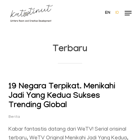
Skip
Menu
to
EN
ID
main
content
Terbaru
19 Negara Terpikat. Menikahi
Jadi Yang Kedua Sukses
Trending Global
Berita
Kabar fantastis datang dari WeTV! Serial orisinal
terbaru, WeTV Original Menikahi Jadi Yang Kedua,