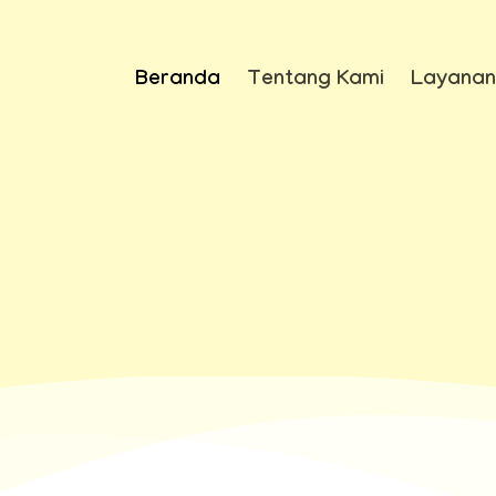
Beranda
Tentang Kami
Layanan
k hanya sekedar ce
 menciptakan
sem