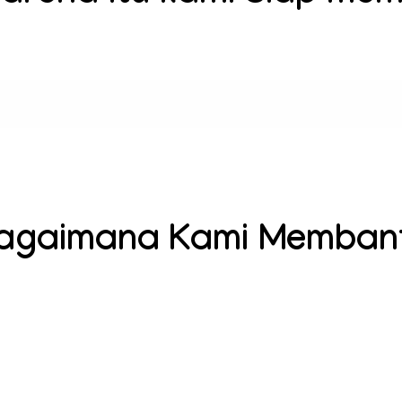
agaimana Kami Memban
Ran
Selanj