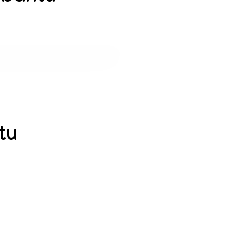
tu
gka
utnya