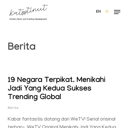
Skip
Menu
to
EN
ID
main
content
Berita
19 Negara Terpikat. Menikahi
Jadi Yang Kedua Sukses
Trending Global
Berita
Kabar fantastis datang dari WeTV! Serial orisinal
terbaru, WeTV Original Menikahi Jadi Yang Kedua,