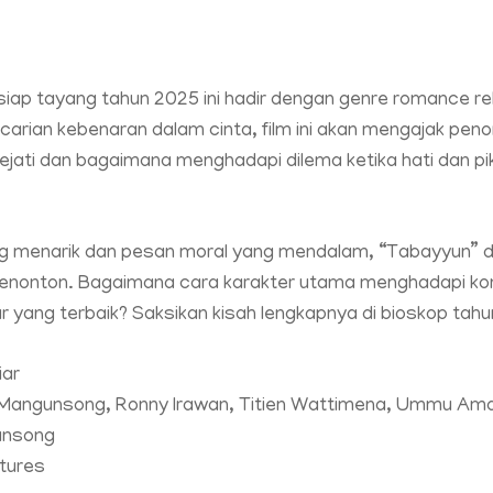
siap tayang tahun 2025 ini hadir dengan genre romance re
rian kebenaran dalam cinta, film ini akan mengajak pen
ejati dan bagaimana menghadapi dilema ketika hati dan pi
ng menarik dan pesan moral yang mendalam, “Tabayyun” di
enonton. Bagaimana cara karakter utama menghadapi konf
 yang terbaik? Saksikan kisah lengkapnya di bioskop tahu
iar
y Mangunsong, Ronny Irawan, Titien Wattimena, Ummu Ama
unsong
ctures