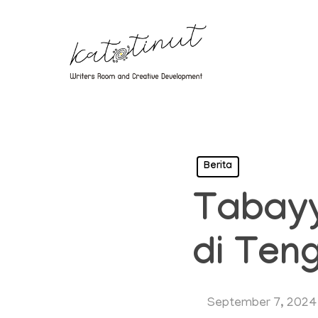
Skip
to
main
content
Berita
Tabayy
di Ten
September 7, 2024