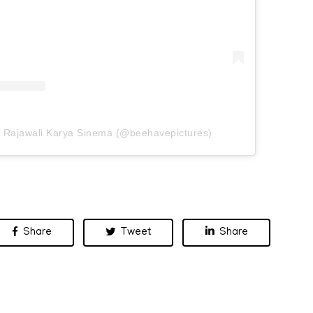
y Rajawali Karya Sinema (@beehavepictures)
Share
Tweet
Share