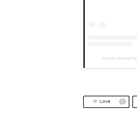
A post shared b
Love
4