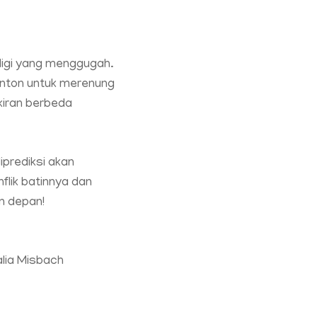
ligi yang menggugah.
onton untuk merenung
kiran berbeda
prediksi akan
lik batinnya dan
n depan!
lia Misbach