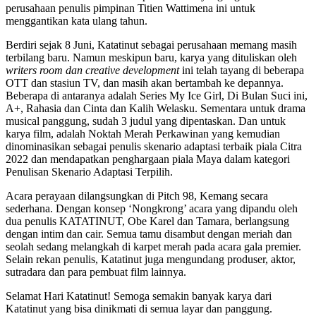
perusahaan penulis pimpinan Titien Wattimena ini untuk
menggantikan kata ulang tahun.
Berdiri sejak 8 Juni, Katatinut sebagai perusahaan memang masih
terbilang baru. Namun meskipun baru, karya yang dituliskan oleh
writers room dan creative development
ini telah tayang di beberapa
OTT dan stasiun TV, dan masih akan bertambah ke depannya.
Beberapa di antaranya adalah Series My Ice Girl, Di Bulan Suci ini,
A+, Rahasia dan Cinta dan Kalih Welasku. Sementara untuk drama
musical panggung, sudah 3 judul yang dipentaskan. Dan untuk
karya film, adalah Noktah Merah Perkawinan yang kemudian
dinominasikan sebagai penulis skenario adaptasi terbaik piala Citra
2022 dan mendapatkan penghargaan piala Maya dalam kategori
Penulisan Skenario Adaptasi Terpilih.
Acara perayaan dilangsungkan di Pitch 98, Kemang secara
sederhana. Dengan konsep ‘Nongkrong’ acara yang dipandu oleh
dua penulis KATATINUT, Obe Karel dan Tamara, berlangsung
dengan intim dan cair. Semua tamu disambut dengan meriah dan
seolah sedang melangkah di karpet merah pada acara gala premier.
Selain rekan penulis, Katatinut juga mengundang produser, aktor,
sutradara dan para pembuat film lainnya.
Selamat Hari Katatinut! Semoga semakin banyak karya dari
Katatinut yang bisa dinikmati di semua layar dan panggung.