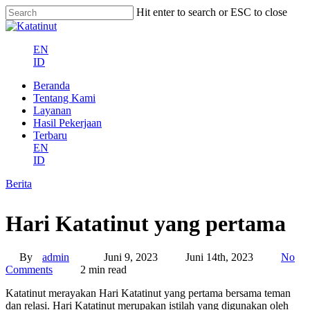
Skip
Hit enter to search or ESC to close
to
Close
main
Search
content
EN
ID
Menu
Beranda
Tentang Kami
Layanan
Hasil Pekerjaan
Terbaru
EN
ID
Berita
Hari Katatinut yang pertama
By
admin
Juni 9, 2023
Juni 14th, 2023
No
Comments
2 min read
Katatinut merayakan Hari Katatinut yang pertama bersama teman
dan relasi. Hari Katatinut merupakan istilah yang digunakan oleh