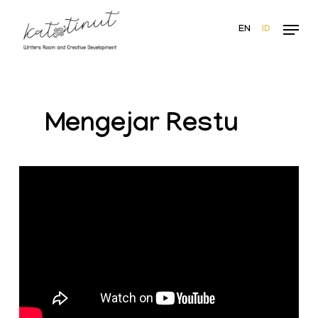
Skip
Menu
to
EN
ID
main
content
Mengejar Restu