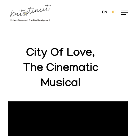
Skip
Menu
to
EN
ID
main
content
City Of Love,
The Cinematic
Musical